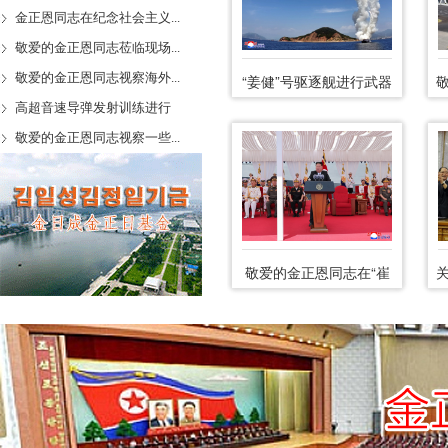
金正恩同志在纪念社会主义...
敬爱的金正恩同志莅临现场...
敬爱的金正恩同志视察海外...
“姜健”号驱逐舰进行武器
系统...
高超音速导弹发射训练进行
敬爱的金正恩同志视察一些...
敬爱的金正恩同志在“崔
贤”号...