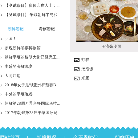
【测试条目】多位印度人士：...
【测试条目】 争取朝鲜半岛和...
朝鲜游记
考察游记
回国！
玉流馆冷面
参观朝鲜邮票博物馆
朝鲜平壤的黎明大街已经完工...
打糕
丰盛的海鲜晚宴
汤泡饭
大同江边
米肠
2018年女子足球亚洲杯预赛B...
丰盛的平壤晚餐
朝鲜第28届万景台杯国际马拉...
2017年朝鲜第28届平壤国际马...
网站首页
|
朝鲜概况
|
金正恩时代
|
朝鲜历史