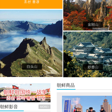
朝鲜商品
朝鲜影音