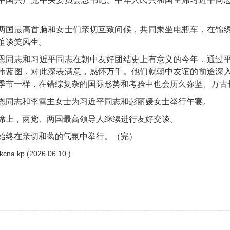
。
两国最高首脑和女士们亲切互致问候，共同乘坐电瓶车，在锦
谊谈笑风生。
恩
同志和习近平同志在朝中友好团结史上有意义的今年，通过
伟蓝图，对此深表满意，感怀万千。他们就朝中友谊的前途深
季节一样，在错综复杂的国际形势和考验中也会历久弥坚、万古
恩
同志和李雪主女士为习近平同志和彭丽媛女士举行午宴。
席上，两党、两国最高领导人继续进行友好交谈。
始终在亲切和蔼的气氛中举行。（完）
cna.kp (2026.06.10.)