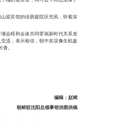
绣山迎宾馆的绿荫庭院区兜风，怀着深
平壤会晤和会谈共同擘画新时代关系发
入交流，表示相信，朝中友谊像生机盎
长青。
编辑：赵斌
朝鲜驻沈阳总领事馆供图供稿