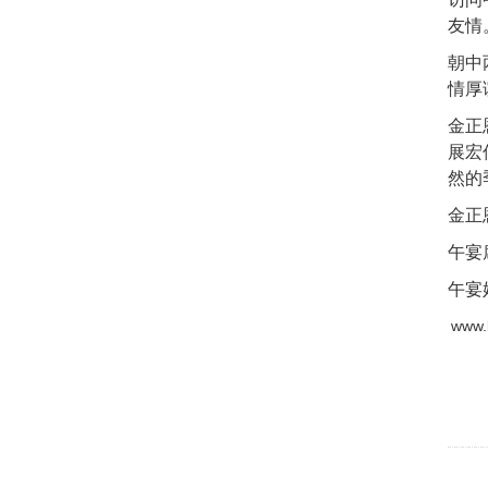
友情
朝中
情厚
金正
展宏
然的
金正
午宴
午宴
www.k