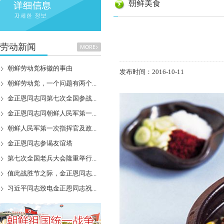
朝鲜美食
劳动新闻
朝鲜劳动党标徽的事由
发布时间：2016-10-11
朝鲜劳动党，一个问题有两个...
金正恩同志同第七次全国参战...
金正恩同志同朝鲜人民军第一...
朝鲜人民军第一次指挥官及政...
金正恩同志参谒友谊塔
第七次全国老兵大会隆重举行...
值此战胜节之际，金正恩同志...
习近平同志致电金正恩同志祝...