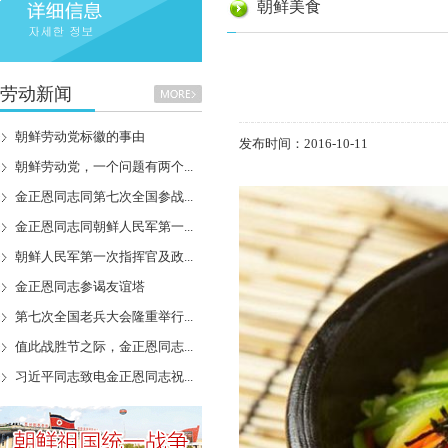
朝鲜美食
劳动新闻
朝鲜劳动党标徽的事由
发布时间：2016-10-11
朝鲜劳动党，一个问题有两个...
金正恩同志同第七次全国参战...
金正恩同志同朝鲜人民军第一...
朝鲜人民军第一次指挥官及政...
金正恩同志参谒友谊塔
第七次全国老兵大会隆重举行...
值此战胜节之际，金正恩同志...
习近平同志致电金正恩同志祝...