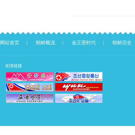
网站首页
|
朝鲜概况
|
金正恩时代
|
朝鲜历史
友情链接