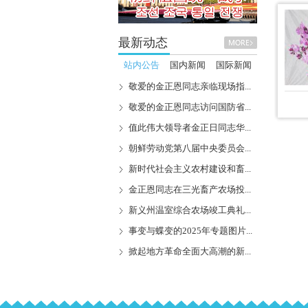
最新动态
站内公告
国内新闻
国际新闻
敬爱的金正恩同志亲临现场指...
敬爱的金正恩同志访问国防省...
值此伟大领导者金正日同志华...
朝鲜劳动党第八届中央委员会...
新时代社会主义农村建设和畜...
金正恩同志在三光畜产农场投...
新义州温室综合农场竣工典礼...
事变与蝶变的2025年专题图片...
掀起地方革命全面大高潮的新...