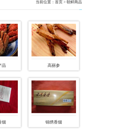
当前位置：
首页
>
朝鲜商品
产品
高丽参
香烟
锦绣香烟