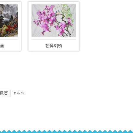
画
朝鲜刺绣
尾页
页码
1/2