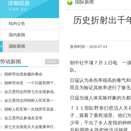
国际新闻
历史折射出千
站内公告
国内新闻
国际新闻
发布时间：2026-07-01
劳动新闻
朝中社平壤７月１日电 一
队。
朝鲜劳动党标徽的事由
日寇认为杀伤率很高的毒气和
朝鲜劳动党，一个问题有两个...
而且为验证其效率进行了惨无
金正恩同志同第七次全国参战...
日寇当做人体实验对象的大都
金正恩同志同朝鲜人民军第一...
７３１部队野兽们把活人关
朝鲜人民军第一次指挥官及政...
子，观看了垂死场景。他们
金正恩同志参谒友谊塔
少等，干出了令人发指的种
第七次全国老兵大会隆重举行...
后利用喷火器把他活活烧死