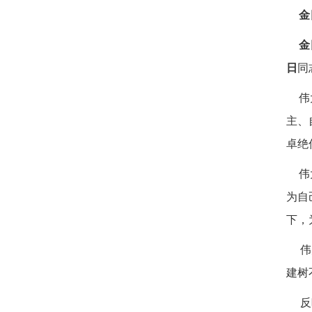
金
金
日
同
伟
主、
卓绝
伟
为自
下，
伟
建树
反