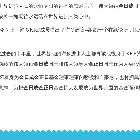
世界进步人民的永恒太阳的神圣的忠诚之心，伟大领袖
金日成
同
貌将一如既往永远活在世界进步人类心中。
今为止，许多
KKF成员提出了许多建议--组织一个在线论坛，
在过去的十年里，世界各地的许多进步人士都真诚地投身于
KK
功绩的伟大领袖
金日成
同志和伟大领导人
金正日
同志作为人类永
怀着身为
金日成金正日
基金理事理事的骄傲和自豪感，也将拥戴
意志，为把
金日成金正日
基金扩大发展成为世界范围的基金而积