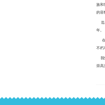
族和
的容
迄
年。
不朽
我
崇高