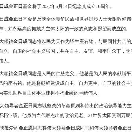
日成金正日
基金将于
2022年5月14日纪念其成立10周年。
日成金正日
基金是反映全体朝鲜民族和世界进步人士无限敬仰伟
志，并永远高度拥戴为主体太阳的一致的意志和愿望而成立的。
大领袖
金日成
同志将以民为天作为毕生座右铭，与民同甘共苦的
自立、自卫的社会主义强国，并在自主、友谊、和平理念下，为
伟人。
大领袖
金日成
同志是人民的仁慈之父，他总是为人民的奉献铺平
己的座右铭。他是将朝鲜建设成自主、自力更生、自卫的社会主
为实现世界自主化事业建树不朽业绩的卓绝伟人。
大领导者
金正日
同志以坚决的革命原则和特出的政治领导能力主
不朽业绩。他身为当代最杰出的政治元老、21世界太阳受到万民
映敬爱的
金正恩
同志将伟大领袖
金日成
同志和伟大领导者
金正日