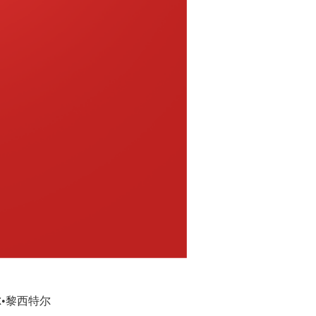
尔•黎西特尔