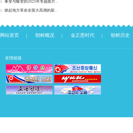
事变与蝶变的2025年专题图片...
掀起地方革命全面大高潮的新...
网站首页
|
朝鲜概况
|
金正恩时代
|
朝鲜历史
友情链接