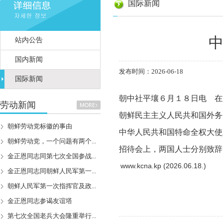
国际新闻
站内公告
国内新闻
发布时间：2026-06-18
国际新闻
朝中社平壤６月１８日电 在
劳动新闻
朝鲜民主主义人民共和国外务
朝鲜劳动党标徽的事由
中华人民共和国特命全权大使
朝鲜劳动党，一个问题有两个...
招待会上，两国人士分别致辞
金正恩同志同第七次全国参战...
www.kcna.kp (2026.06.18.)
金正恩同志同朝鲜人民军第一...
朝鲜人民军第一次指挥官及政...
金正恩同志参谒友谊塔
第七次全国老兵大会隆重举行...