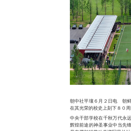
朝中社平壤６月２日电 朝
在其光荣的校史上刻下８０周
中央干部学校在千秋万代永
辉煌前途的神圣事业中当先