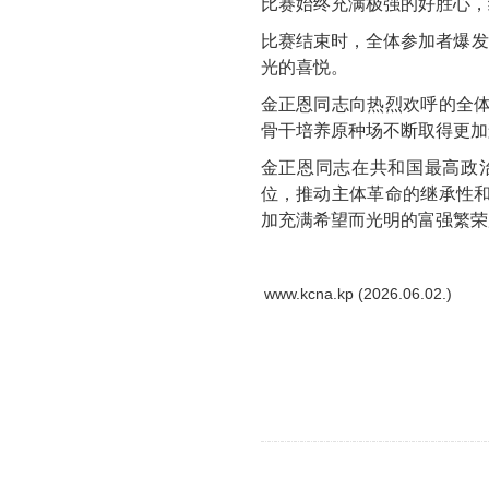
比赛始终充满极强的好胜心，
比赛结束时，全体参加者爆发
光的喜悦。
金正恩
同志向热烈欢呼的全
骨干培养原种场不断取得更加
金正恩
同志在共和国最高政
位，推动主体革命的继承性
加充满希望而光明的富强繁荣
www.kcna.kp (2026.06.02.)