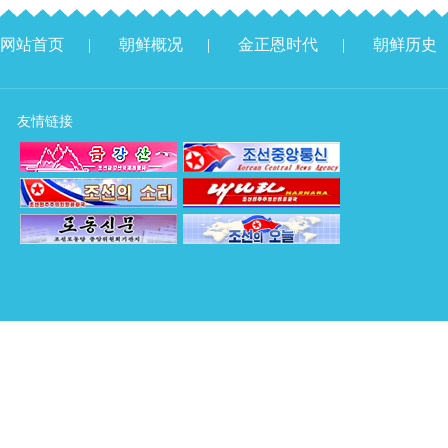
网站首页
|
朝鲜概况
|
金正恩时代
|
朝鲜历史
友情链接