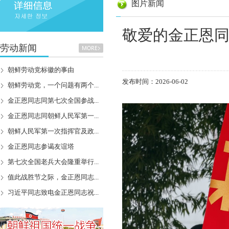
图片新闻
敬爱的金正恩
劳动新闻
朝鲜劳动党标徽的事由
发布时间：2026-06-02
朝鲜劳动党，一个问题有两个...
金正恩同志同第七次全国参战...
金正恩同志同朝鲜人民军第一...
朝鲜人民军第一次指挥官及政...
金正恩同志参谒友谊塔
第七次全国老兵大会隆重举行...
值此战胜节之际，金正恩同志...
习近平同志致电金正恩同志祝...