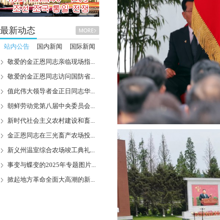
最新动态
站内公告
国内新闻
国际新闻
敬爱的金正恩同志亲临现场指...
敬爱的金正恩同志访问国防省...
值此伟大领导者金正日同志华...
朝鲜劳动党第八届中央委员会...
新时代社会主义农村建设和畜...
金正恩同志在三光畜产农场投...
新义州温室综合农场竣工典礼...
事变与蝶变的2025年专题图片...
掀起地方革命全面大高潮的新...